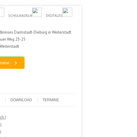
SCHULRADELN
DIGITALES
kreises Darmstadt-Dieburg in Weiterstadt
auer Weg 23-25
Weiterstadt
tariat
DOWNLOAD
TERMINE
ch I
h
h