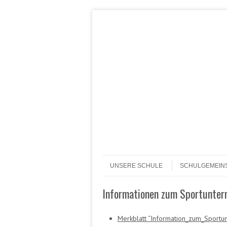
Header Menu
Skip to content
Skip to content
Menü
UNSERE SCHULE
SCHULGEMEIN
Informationen zum Sportunterr
Merkblatt “Information_zum_Sportunt