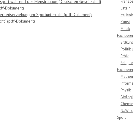
sport während der Menstruation (Deutschen Gesellschaft
Französ
pdf-Dokument)
Latein
herheitserziehung im Sportunterricht (pdf-Dokument)
Italieni
icht“ (pdf-Dokument)
Kunst
Musik
Fachberei
Erdkun
Politik
Ethik
Religio
Fachbereic
Mathem
Informa
Physik
Biologi
Chemi
NaWi 5
Sport