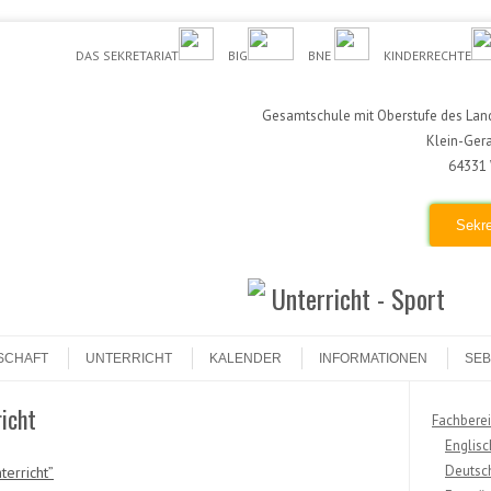
DAS SEKRETARIAT
BIG
BNE
KINDERRECHTE
Gesamtschule mit Oberstufe des Land
Klein-Ger
64331 
Sekre
Unterricht - Sport
SCHAFT
UNTERRICHT
KALENDER
INFORMATIONEN
SEB
icht
Fachberei
Englisc
Deutsc
erricht”