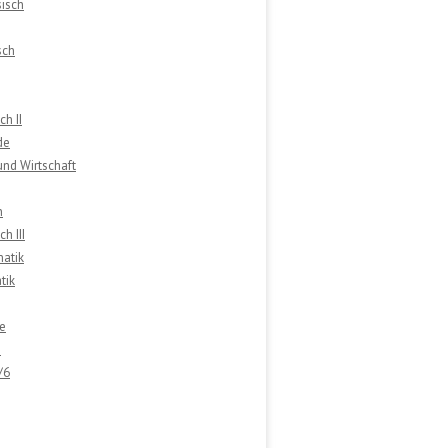
isch
sch
ch II
de
 und Wirtschaft
n
h III
atik
tik
e
e
/6