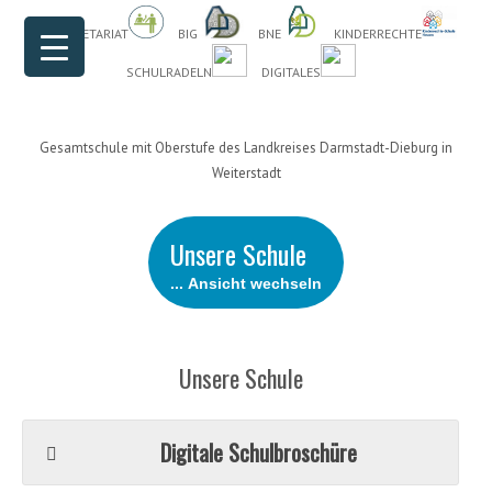
Header Menu
Skip to content
DAS SEKRETARIAT
BIG
BNE
KINDERRECHTE
SCHULRADELN
DIGITALES
Gesamtschule mit Oberstufe des Landkreises Darmstadt-Dieburg in
Weiterstadt
Unsere Schule
... Ansicht wechseln
Unsere Schule
Digitale Schulbroschüre