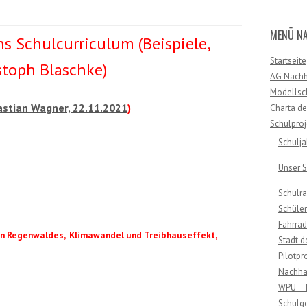
MENÜ NA
s Schulcurriculum (Beispiele,
Startseite
stoph Blaschke)
AG Nachha
Modellsch
astian Wagner, 22.11.2021
)
Charta der
Schulproj
Schulja
Unser 
Schulr
Schüle
Fahrra
hen Regenwaldes, Klimawandel und Treibhauseffekt,
Stadt d
Pilotpr
Nachhal
WPU – 
Schulg