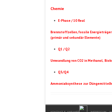
Chemie
E-Phase / 10 Real
Brennstoffzellen, fossile Energieträge
(primär und sekundär Elemente)
Q1 / Q2
Umwandlung von CO2 in Methanol, Biok
Q3/Q4
Ammoniaksynthese zur Düngemittelhe
Footer Menu
KONTAKT & ANFAHRT
IMPRESSUM
W