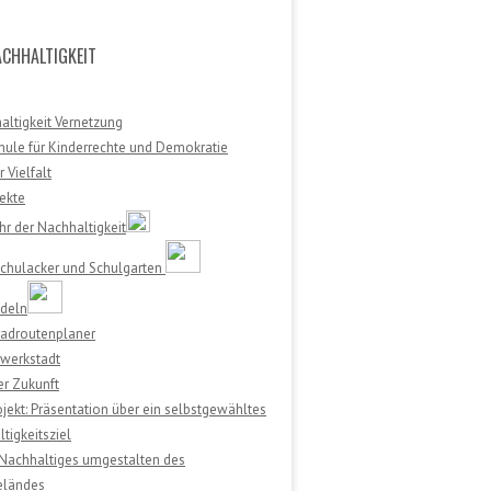
CHHALTIGKEIT
ltigkeit Vernetzung
ule für Kinderrechte und Demokratie
 Vielfalt
ekte
hr der Nachhaltigkeit
Schulacker und Schulgarten
adeln
radroutenplaner
dwerkstadt
er Zukunft
ojekt: Präsentation über ein selbstgewähltes
tigkeitsziel
Nachhaltiges umgestalten des
eländes