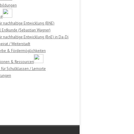
tbildungen
se
ür nachhaltige Entwicklung (BNE)
l Erdkunde (Sebastian Wagner)
ür nachhaltige Entwicklung (BnE) in Da-Di
eirat / Weiterstadt
rbe & Fördermöglichkeiten
tionen & Ressourcen
für Schulklassen / Lernorte
ltungen