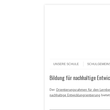
Header Menu
Skip to content
Skip to content
Menü
UNSERE SCHULE
SCHULGEMEIN
Bildung für nachhaltige Entwi
Der
Orientierungsrahmen für den Lernbe
nachhaltige Entwicklungrientierung
bietet