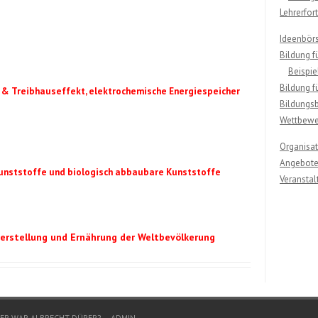
Lehrerfor
Ideenbör
Bildung f
Beispie
Bildung f
r & Treibhauseffekt, elektrochemische Energiespeicher
Bildungsb
Wettbewe
Organisa
Angebote 
unststoffe und biologisch abbaubare Kunststoffe
Veransta
rstellung und Ernährung der Weltbevölkerung
ER WAR ALBRECHT DÜRER?
ADMIN