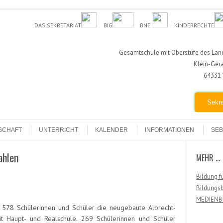
DAS SEKRETARIAT
BIG
BNE
KINDERRECHTE
Gesamtschule mit Oberstufe des Land
Klein-Ger
64331 
Sekre
SCHAFT
UNTERRICHT
KALENDER
INFORMATIONEN
SEB
ahlen
MEHR …
Bildung f
Bildungsb
MEDIENBIL
 578 Schülerinnen und Schüler die neugebaute Albrecht-
mit Haupt- und Realschule. 269 Schülerinnen und Schüler