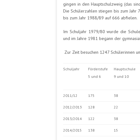
gingen in den Hauptschulzweig (das sin
Die Schülerzahlen stiegen bis zum Jahr 
bis zum Jahr 1988/89 auf 666 abfielen.
Im Schuljahr 1979/80 wurde die Schule
und im Jahre 1981 begann der gymnasia
Zur Zeit besuchen 1247 Schülerinnen un
Schuljahr
Förderstufe
Hauptschule
5 und 6
9 und 10
2011/12
175
38
2012/2013
128
22
2013/2014
122
38
2014/2015
138
15