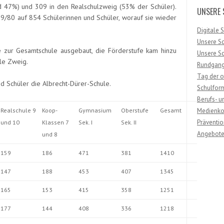
d 47%) und 309 in den Realschulzweig (53% der Schüler).
UNSERE 
79/80 auf 854 Schülerinnen und Schüler, worauf sie wieder
Digitale 
Unsere S
 zur Gesamtschule ausgebaut, die Förderstufe kam hinzu
Unsere S
le Zweig.
Rundgan
Tag der o
d Schüler die Albrecht-Dürer-Schule.
Schulfor
Berufs- u
Realschule 9
Koop-
Gymnasium
Oberstufe
Gesamt
Medienko
Präventi
und 10
Klassen 7
Sek. I
Sek. II
Angebot
und 8
159
186
471
381
1410
147
188
453
407
1345
165
153
415
358
1251
177
144
408
336
1218