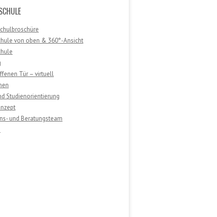
SCHULE
Schulbroschüre
chule von oben & 360°-Ansicht
chule
g
ffenen Tür – virtuell
men
nd Studienorientierung
nzept
ons- und Beratungsteam
e