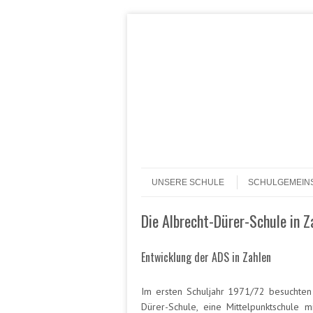
Header Menu
Skip to content
Skip to content
Menü
UNSERE SCHULE
SCHULGEMEIN
Die Albrecht-Dürer-Schule in Z
Entwicklung der ADS in Zahlen
Im ersten Schuljahr 1971/72 besuchten
Dürer-Schule, eine Mittelpunktschule 