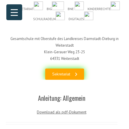
Header Menu
Skip to content
DAS SEKRETARIAT
BIG
BNE
KINDERRECHTE
SCHULRADELN
DIGITALES
Gesamtschule mit Oberstufe des Landkreises Darmstadt-Dieburg in
Weiterstadt
Klein-Gerauer Weg 23-25
64331 Weiterstadt
Sekretariat
Anleitung: Allgemein
Download als pdf-Dokument