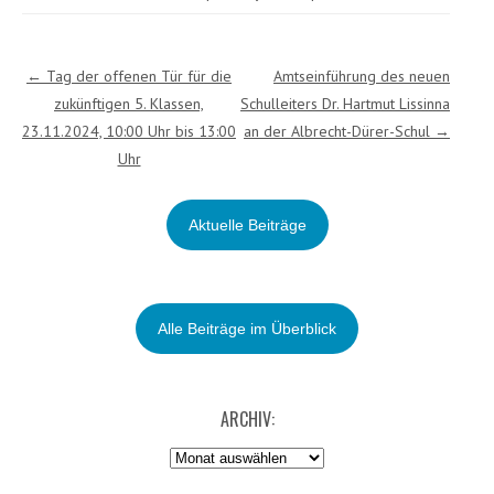
Post navigation
←
Tag der offenen Tür für die
Amtseinführung des neuen
zukünftigen 5. Klassen,
Schulleiters Dr. Hartmut Lissinna
23.11.2024, 10:00 Uhr bis 13:00
an der Albrecht-Dürer-Schul
→
Uhr
Aktuelle Beiträge
Alle Beiträge im Überblick
ARCHIV:
Archiv: