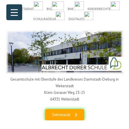
Header Menu
Skip to content
DAS SEKRETARIAT
BIG
BNE
KINDERRECHTE
SCHULRADELN
DIGITALES
Gesamtschule mit Oberstufe des Landkreises Darmstadt-Dieburg in
Weiterstadt
Klein-Gerauer Weg 23-25
64331 Weiterstadt
Sekretariat