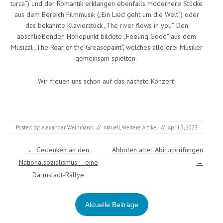
turca“) und der Romantik erklangen ebenfalls modernere Stücke
aus dem Bereich Filmmusik („Ein Lied geht um die Welt“) oder
das bekannte Klavierstück „The river flows in you“. Den
abschließenden Höhepunkt bildete „Feeling Good“ aus dem
Musical „The Roar of the Greasepaint“, welches alle drei Musiker
gemeinsam spielten.
Wir freuen uns schon auf das nächste Konzert!
Posted by:
Alexander Weinmann
//
Aktuell
,
Weitere Artikel
//
April 3, 2023
Post navigation
←
Gedenken an den
Abholen alter Abiturprüfungen
Nationalsozialismus – eine
→
Darmstadt-Rallye
Aktuelle Beiträge