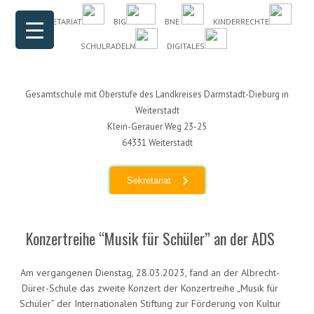
Header Menu
Skip to content
DAS SEKRETARIAT
BIG
BNE
KINDERRECHTE
SCHULRADELN
DIGITALES
Gesamtschule mit Oberstufe des Landkreises Darmstadt-Dieburg in
Weiterstadt
Klein-Gerauer Weg 23-25
64331 Weiterstadt
Sekretariat
Konzertreihe “Musik für Schüler” an der ADS
Am vergangenen Dienstag, 28.03.2023, fand an der Albrecht-
Dürer-Schule das zweite Konzert der Konzertreihe „Musik für
Schüler” der Internationalen Stiftung zur Förderung von Kultur