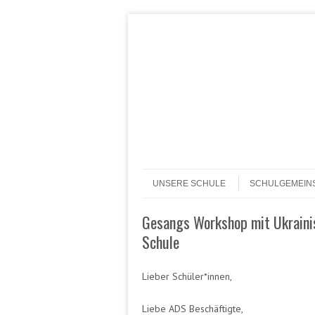
Header Menu
Skip to content
Skip to content
Menü
UNSERE SCHULE
SCHULGEMEIN
Gesangs Workshop mit Ukrainis
Schule
Lieber Schüler*innen,
Liebe ADS Beschäftigte,