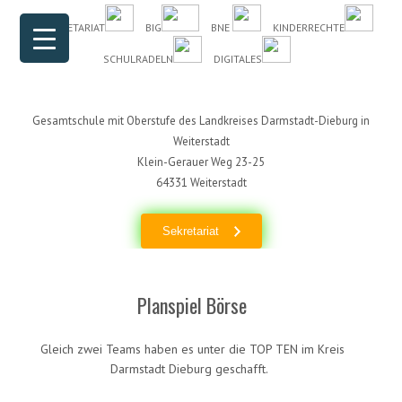
Header Menu
Skip to content
DAS SEKRETARIAT
BIG
BNE
KINDERRECHTE
SCHULRADELN
DIGITALES
Gesamtschule mit Oberstufe des Landkreises Darmstadt-Dieburg in
Weiterstadt
Klein-Gerauer Weg 23-25
64331 Weiterstadt
Sekretariat
Planspiel Börse
Gleich zwei Teams haben es unter die TOP TEN im Kreis
Darmstadt Dieburg geschafft.