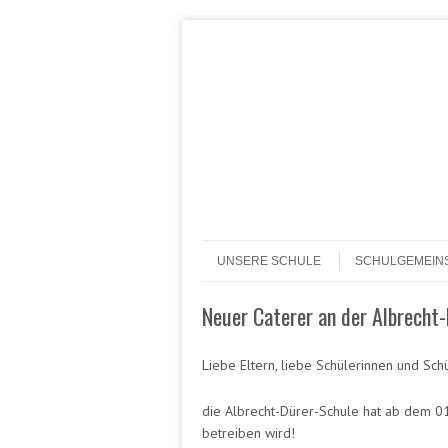
Header Menu
Skip to content
Skip to content
Menü
UNSERE SCHULE
SCHULGEMEIN
Neuer Caterer an der Albrecht
Liebe Eltern, liebe Schülerinnen und Schü
die Albrecht-Dürer-Schule hat ab dem 0
betreiben wird!