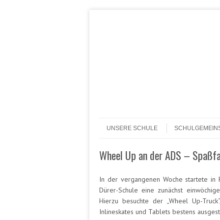
Header Menu
Skip to content
Skip to content
Menü
UNSERE SCHULE
SCHULGEMEIN
Wheel Up an der ADS – Spaßfak
In der vergangenen Woche startete in F
Dürer-Schule eine zunächst einwöchige 
Hierzu besuchte der „Wheel Up-Truck
Inlineskates und Tablets bestens ausgest