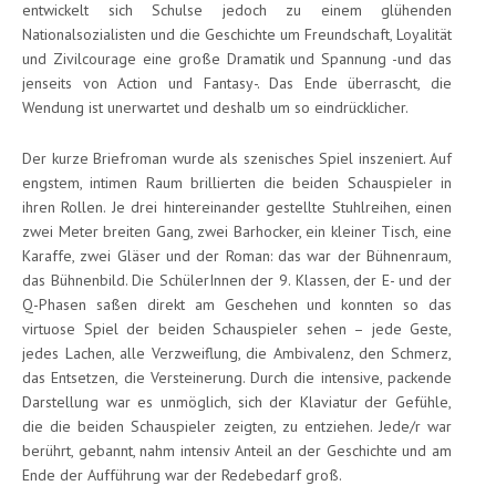
entwickelt sich Schulse jedoch zu einem glühenden
Nationalsozialisten und die Geschichte um Freundschaft, Loyalität
und Zivilcourage eine große Dramatik und Spannung -und das
jenseits von Action und Fantasy-. Das Ende überrascht, die
Wendung ist unerwartet und deshalb um so eindrücklicher.
Der kurze Briefroman wurde als szenisches Spiel inszeniert. Auf
engstem, intimen Raum brillierten die beiden Schauspieler in
ihren Rollen. Je drei hintereinander gestellte Stuhlreihen, einen
zwei Meter breiten Gang, zwei Barhocker, ein kleiner Tisch, eine
Karaffe, zwei Gläser und der Roman: das war der Bühnenraum,
das Bühnenbild. Die SchülerInnen der 9. Klassen, der E- und der
Q-Phasen saßen direkt am Geschehen und konnten so das
virtuose Spiel der beiden Schauspieler sehen – jede Geste,
jedes Lachen, alle Verzweiflung, die Ambivalenz, den Schmerz,
das Entsetzen, die Versteinerung. Durch die intensive, packende
Darstellung war es unmöglich, sich der Klaviatur der Gefühle,
die die beiden Schauspieler zeigten, zu entziehen. Jede/r war
berührt, gebannt, nahm intensiv Anteil an der Geschichte und am
Ende der Aufführung war der Redebedarf groß.