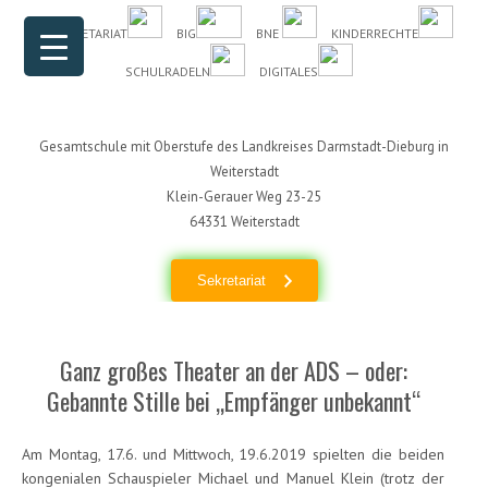
Header Menu
Skip to content
DAS SEKRETARIAT
BIG
BNE
KINDERRECHTE
SCHULRADELN
DIGITALES
Gesamtschule mit Oberstufe des Landkreises Darmstadt-Dieburg in
Weiterstadt
Klein-Gerauer Weg 23-25
64331 Weiterstadt
Sekretariat
Ganz großes Theater an der ADS – oder:
Gebannte Stille bei „Empfänger unbekannt“
Am Montag, 17.6. und Mittwoch, 19.6.2019 spielten die beiden
kongenialen Schauspieler Michael und Manuel Klein (trotz der