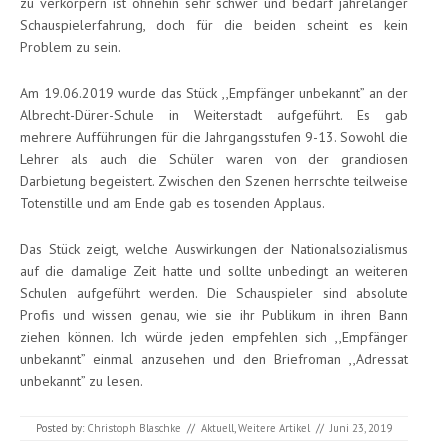
zu verkörpern ist ohnehin sehr schwer und bedarf jahrelanger
Schauspielerfahrung, doch für die beiden scheint es kein
Problem zu sein.
Am 19.06.2019 wurde das Stück ,,Empfänger unbekannt” an der
Albrecht-Dürer-Schule in Weiterstadt aufgeführt. Es gab
mehrere Aufführungen für die Jahrgangsstufen 9-13. Sowohl die
Lehrer als auch die Schüler waren von der grandiosen
Darbietung begeistert. Zwischen den Szenen herrschte teilweise
Totenstille und am Ende gab es tosenden Applaus.
Das Stück zeigt, welche Auswirkungen der Nationalsozialismus
auf die damalige Zeit hatte und sollte unbedingt an weiteren
Schulen aufgeführt werden. Die Schauspieler sind absolute
Profis und wissen genau, wie sie ihr Publikum in ihren Bann
ziehen können. Ich würde jeden empfehlen sich ,,Empfänger
unbekannt” einmal anzusehen und den Briefroman ,,Adressat
unbekannt” zu lesen.
Posted by:
Christoph Blaschke
//
Aktuell
,
Weitere Artikel
//
Juni 23, 2019