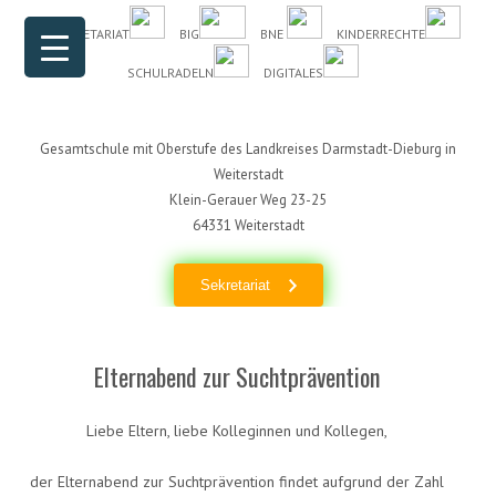
Header Menu
Skip to content
DAS SEKRETARIAT
BIG
BNE
KINDERRECHTE
SCHULRADELN
DIGITALES
Gesamtschule mit Oberstufe des Landkreises Darmstadt-Dieburg in
Weiterstadt
Klein-Gerauer Weg 23-25
64331 Weiterstadt
Sekretariat
Elternabend zur Suchtprävention
Liebe Eltern, liebe Kolleginnen und Kollegen,
der Elternabend zur Suchtprävention findet aufgrund der Zahl