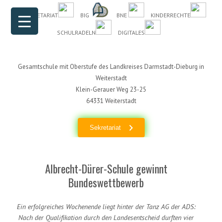
Header Menu
Skip to content
DAS SEKRETARIAT
BIG
BNE
KINDERRECHTE
SCHULRADELN
DIGITALES
Gesamtschule mit Oberstufe des Landkreises Darmstadt-Dieburg in
Weiterstadt
Klein-Gerauer Weg 23-25
64331 Weiterstadt
Sekretariat
Albrecht-Dürer-Schule gewinnt
Bundeswettbewerb
Ein erfolgreiches Wochenende liegt hinter der Tanz AG der ADS:
Nach der Qualifikation durch den Landesentscheid durften vier