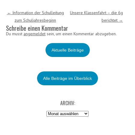
Post navigation
←
Information der Schulleitung
Unsere Klassenfahrt – die 6g
zum Schuljahresbeginn
berichtet
→
Schreibe einen Kommentar
Du musst
angemeldet
sein, um einen Kommentar abzugeben.
Aktuelle Beiträge
Alle Beiträge im Überblick
ARCHIV:
Archiv: