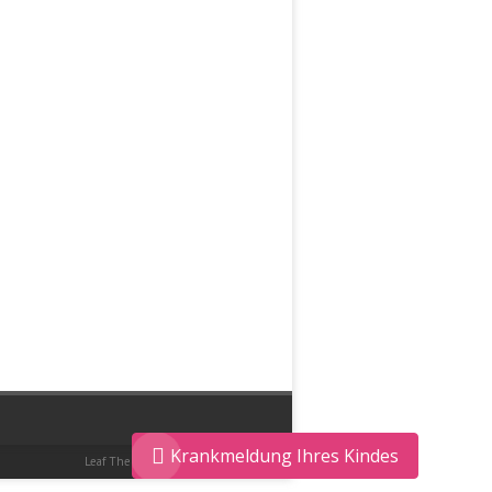
Krankmeldung Ihres Kindes
Leaf Theme
powered by
WordPress