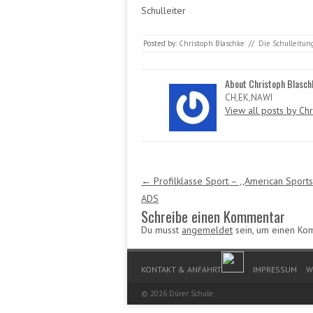
Schulleiter
Posted by:
Christoph Blaschke
//
Die Schulleitun
About Christoph Blasch
CH,EK,NAWI
View all posts by Ch
Post navigation
←
Profilklasse Sport – ,,American Sports
ADS
Schreibe einen Kommentar
Du musst
angemeldet
sein, um einen Ko
Footer Menu
KONTAKT & ANFAHRT
IMPRESSUM
W
© 2026
Dürer Schule