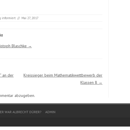
g informiert
//
Mai 27, 2017
ke
ristoph Blaschke
→
” an der
Kreissieger beim Mathematikwettbewerb der
Klassen 8
→
mmentar abzugeben.
ER WAR ALBRECHT DÜRER?
ADMIN