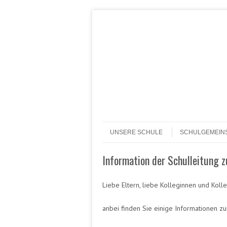
Header Menu
Skip to content
Skip to content
Menü
UNSERE SCHULE
SCHULGEMEIN
Information der Schulleitung 
Liebe Eltern, liebe Kolleginnen und Koll
anbei finden Sie einige Informationen zu