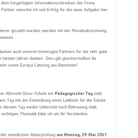
e dem beigefügten Informationsschreiben der Firma
artner wünsche ich viel Erfolg für die neue Aufgabe hier
Caterer gezahlt wurden, werden mit der Monatsabrechnung
rwiesen.
säumen auch unseren bisherigen Partnern für die sehr gute
letzten Jahren danken. Dies gilt gleichermaßen für
heim sowie Europa Catering aus Bensheim!
der Albrecht-Dürer-Schule ein
Pädagogischer Tag
statt.
m Tag mit der Entwicklung eines Leitbilds für die Schule
n diesem Tag weder Unterricht noch Betreuung statt.
ichtigen Thematik bitte ich um Ihr Verständnis.
 der mündlichen Abiturprüfung
am Montag, 29. Mai 2017
,