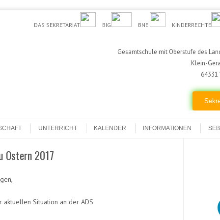
DAS SEKRETARIAT
BIG
BNE
KINDERRECHTE
Gesamtschule mit Oberstufe des Land
Klein-Ger
64331 
Sekre
SCHAFT
UNTERRICHT
KALENDER
INFORMATIONEN
SEB
zu Ostern 2017
egen,
r aktuellen Situation an der ADS