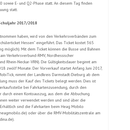
0 sowie E- und Q2-Phase statt. An diesem Tag finden
uung statt.
Schuljahr 2017/2018
 entnommen haben, wird von den Verkehrsverbänden zum
ülerticket Hessen” eingeführt. Das Ticket kostet 365
ng möglich). Mit dem Ticket können die Busse und Bahnen
Main-Verkehrsverbund-RMV, Nordhessischer
d Rhein-Neckar-VRN). Die Gültigkeitsdauer beginnt am
18 zwölf Monate. Der Vorverkauf startet Anfang Juni 2017,
 MobiTick, nimmt der Landkreis Darmstadt-Dieburg ab dem
lung muss der Kauf des Tickets belegt werden. Dies ist
erkaufsstelle bei Fahrkartenzusendung, durch den
r durch einen Kontoauszug, aus dem die Abbuchung
önnen weiter verwendet werden und sind über die
rhältlich sind die Fahrkarten beim Heag Mobilo
eagmobilo.de) oder über die RMV-Mobilitätszentrale am
ina.de).