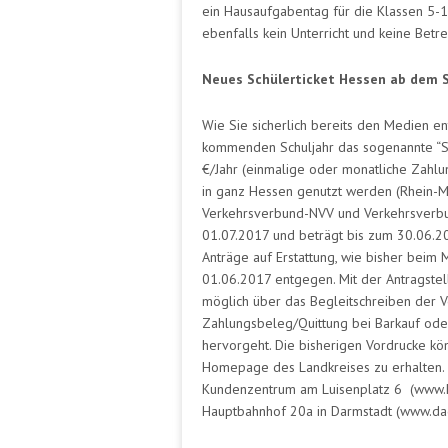
ein Hausaufgabentag für die Klassen 5-1
ebenfalls kein Unterricht und keine Betre
Neues Schülerticket Hessen ab dem 
Wie Sie sicherlich bereits den Medien
kommenden Schuljahr das sogenannte “Sch
€/Jahr (einmalige oder monatliche Zahlu
in ganz Hessen genutzt werden (Rhein-
Verkehrsverbund-NVV und Verkehrsverbun
01.07.2017 und beträgt bis zum 30.06.20
Anträge auf Erstattung, wie bisher beim
01.06.2017 entgegen. Mit der Antragstel
möglich über das Begleitschreiben der V
Zahlungsbeleg/Quittung bei Barkauf ode
hervorgeht. Die bisherigen Vordrucke k
Homepage des Landkreises zu erhalten. E
Kundenzentrum am Luisenplatz 6 (www.h
Hauptbahnhof 20a in Darmstadt (www.dad