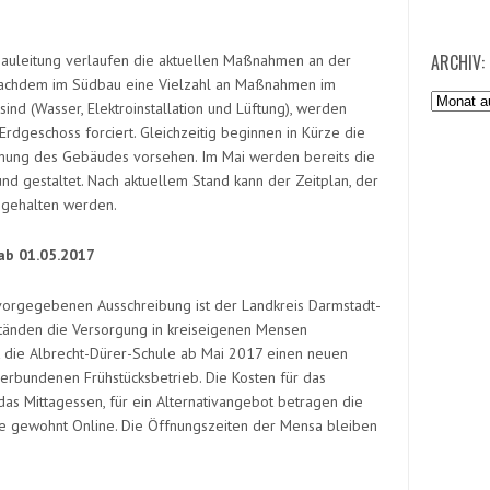
ARCHIV:
Bauleitung verlaufen die aktuellen Maßnahmen an der
Nachdem im Südbau eine Vielzahl an Maßnahmen im
Archiv:
sind (Wasser, Elektroinstallation und Lüftung), werden
dgeschoss forciert. Gleichzeitig beginnen in Kürze die
mung des Gebäudes vorsehen. Im Mai werden bereits die
nd gestaltet. Nach aktuellem Stand kann der Zeitplan, der
ingehalten werden.
ab 01.05.2017
orgegebenen Ausschreibung ist der Landkreis Darmstadt-
tänden die Versorgung in kreiseigenen Mensen
t die Albrecht-Dürer-Schule ab Mai 2017 einen neuen
erbundenen Frühstücksbetrieb. Die Kosten für das
as Mittagessen, für ein Alternativangebot betragen die
ie gewohnt Online. Die Öffnungszeiten der Mensa bleiben