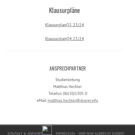
Klausurpläne
KlausurplanQ2 23/24
KlausurplanQ4 23/24
ANSPRECHPARTNER
Studienleitung
Matthias Hechler
Telefon: 06150/1305-0
eMail:
matthias.hechler@duerer.info
Footer Menu
KONTAKT & ANFAHRT
IMPRESSUM
WER WAR ALBRECHT DÜRER?