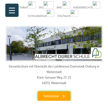
Header Menu
Skip to content
DAS SEKRETARIAT
BIG
BNE
KINDERRECHTE
SCHULRADELN
DIGITALES
Gesamtschule mit Oberstufe des Landkreises Darmstadt-Dieburg in
Weiterstadt
Klein-Gerauer Weg 23-25
64331 Weiterstadt
Sekretariat