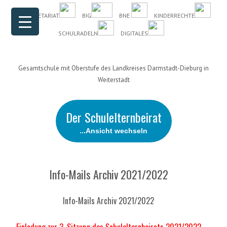
Header Menu
Skip to content
DAS SEKRETARIAT
BIG
BNE
KINDERRECHTE
SCHULRADELN
DIGITALES
Gesamtschule mit Oberstufe des Landkreises Darmstadt-Dieburg in
Weiterstadt
Der Schulelternbeirat
...Ansicht wechseln
Info-Mails Archiv 2021/2022
Info-Mails Archiv 2021/2022