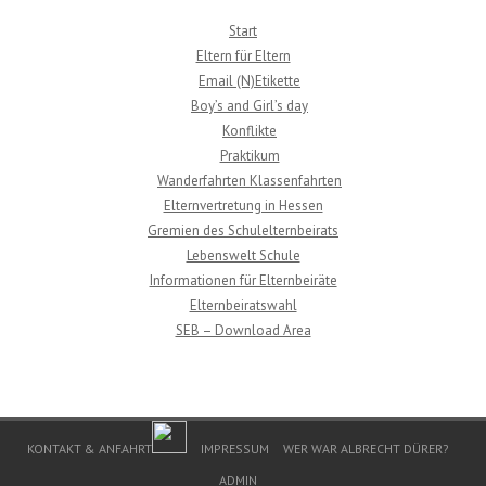
Start
Eltern für Eltern
Email (N)Etikette
Boy’s and Girl’s day
Konflikte
Praktikum
Wanderfahrten Klassenfahrten
Elternvertretung in Hessen
Gremien des Schulelternbeirats
Lebenswelt Schule
Informationen für Elternbeiräte
Elternbeiratswahl
SEB – Download Area
Footer Menu
KONTAKT & ANFAHRT
IMPRESSUM
WER WAR ALBRECHT DÜRER?
ADMIN