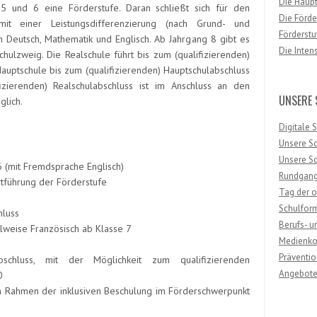
Die Haup
 5 und 6 eine Förderstufe. Daran schließt sich für den
Die Förde
t einer Leistungsdifferenzierung (nach Grund- und
Förderstu
 Deutsch, Mathematik und Englisch. Ab Jahrgang 8 gibt es
Die Inten
chulzweig. Die Realschule führt bis zum (qualifizierenden)
Hauptschule bis zum (qualifizierenden) Hauptschulabschluss
fizierenden) Realschulabschluss ist im Anschluss an den
UNSERE 
glich.
Digitale 
Unsere S
Unsere S
 (mit Fremdsprache Englisch)
Rundgan
rtführung der Förderstufe
Tag der o
Schulfor
hluss
Berufs- u
lweise Französisch ab Klasse 7
Medienko
Präventi
labschluss, mit der Möglichkeit zum qualifizierenden
Angebot
0
im Rahmen der inklusiven Beschulung im Förderschwerpunkt