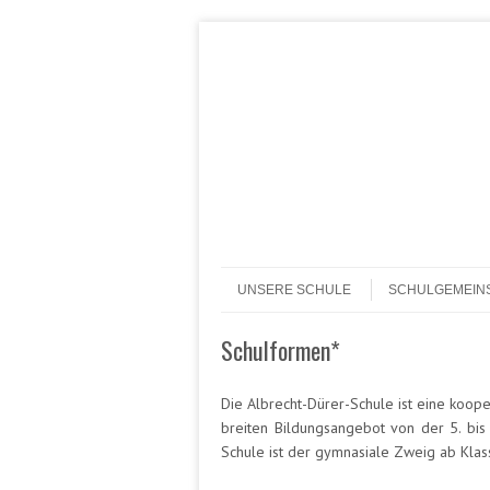
Header Menu
Skip to content
Skip to content
Menü
UNSERE SCHULE
SCHULGEMEIN
Schulformen*
Die Albrecht-Dürer-Schule ist eine koop
breiten Bildungsangebot von der 5. bis
Schule ist der gymnasiale Zweig ab Klass