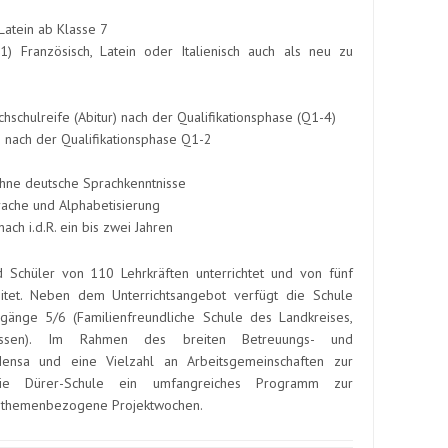
Latein ab Klasse 7
1) Französisch, Latein oder Italienisch auch als neu zu
schulreife (Abitur) nach der Qualifikationsphase (Q1-4)
) nach der Qualifikationsphase Q1-2
ohne deutsche Sprachkenntnisse
ache und Alphabetisierung
ch i.d.R. ein bis zwei Jahren
 Schüler von 110 Lehrkräften unterrichtet und von fünf
eitet. Neben dem Unterrichtsangebot verfügt die Schule
gänge 5/6 (Familienfreundliche Schule des Landkreises,
ssen). Im Rahmen des breiten Betreuungs- und
ensa und eine Vielzahl an Arbeitsgemeinschaften zur
ie Dürer-Schule ein umfangreiches Programm zur
nd themenbezogene Projektwochen.