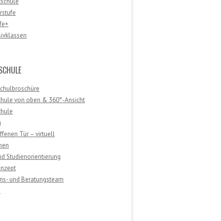
tschule
rstufe
fe+
sivklassen
SCHULE
Schulbroschüre
chule von oben & 360°-Ansicht
chule
g
ffenen Tür – virtuell
men
nd Studienorientierung
nzept
ons- und Beratungsteam
e