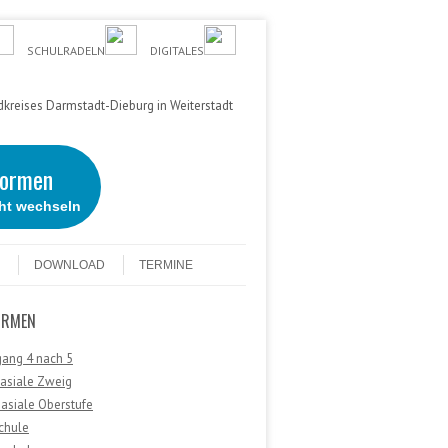
SCHULRADELN
DIGITALES
kreises Darmstadt-Dieburg in Weiterstadt
formen
cht wechseln
DOWNLOAD
TERMINE
ORMEN
gang 4 nach 5
asiale Zweig
asiale Oberstufe
chule