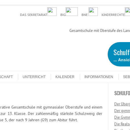
DAS SEKRETARIAT
BIG
BNE
KINDERRECHTE
Gesamtschule mit Oberstufe des Land
Schul
... Ansi
SCHAFT
UNTERRICHT
KALENDER
INFORMATIONEN
SEB
SCHULF
Der Über
erative Gesamtschule mit gymnasialer Oberstufe und einem
Der gymn
 zur 13. Klasse. Der zahlenmäßig stärkste Schulzweig der
Die Gymn
e 5, der nach 9 Jahren (G9) zum Abitur führt.
Die Reals