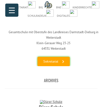
Header Menu
Skip to content
DAS SEKRETARIAT
BIG
BNE
KINDERRECHTE
SCHULRADELN
DIGITALES
Gesamtschule mit Oberstufe des Landkreises Darmstadt-Dieburg in
Weiterstadt
Klein-Gerauer Weg 23-25
64331 Weiterstadt
Sekretariat
ARCHIVES