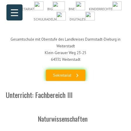
Header Menu
Skip to content
DAS SEKRETARIAT
BIG
BNE
KINDERRECHTE
SCHULRADELN
DIGITALES
Gesamtschule mit Oberstufe des Landkreises Darmstadt-Dieburg in
Weiterstadt
Klein-Gerauer Weg 23-25
64331 Weiterstadt
Sekretariat
Unterricht: Fachbereich III
Naturwissenschaften