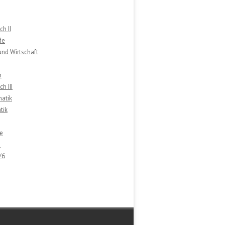
ch II
de
 und Wirtschaft
n
h III
atik
tik
e
e
/6