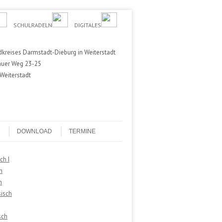
SCHULRADELN
DIGITALES
kreises Darmstadt-Dieburg in Weiterstadt
auer Weg 23-25
Weiterstadt
DOWNLOAD
TERMINE
ch I
h
h
isch
sch