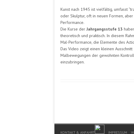
Kunst nach 1945 ist vielfältig, umfasst “
oder Skulptur, oft in neuen Formen, aber
Performance.
Die Kurse der
Jahrgangsstufe 13
haben
theoretisch und praktisch. In diesem Ra
Mal-Performance, die Elemente des Acti
Das Video zeigt einen kleinen Ausschnitt 
Malbewegungen der gewohnten Kontrolle
einzubringen.
Footer Menu
KONTAKT & ANFAHRT
IMPRESSUM
W