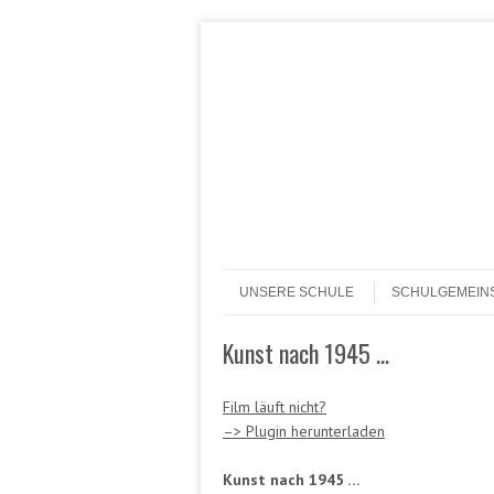
Header Menu
Skip to content
Skip to content
Menü
UNSERE SCHULE
SCHULGEMEIN
Kunst nach 1945 …
Film läuft nicht?
–> Plugin herunterladen
Kunst nach 1945 …