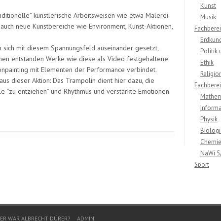
Kunst
traditionelle” künstlerische Arbeitsweisen wie etwa Malerei
Musik
 auch neue Kunstbereiche wie Environment, Kunst-Aktionen,
Fachberei
Erdkun
 sich mit diesem Spannungsfeld auseinander gesetzt,
Politik
hmen entstanden Werke wie diese als Video festgehaltene
Ethik
onpainting mit Elementen der Performance verbindet.
Religio
aus dieser Aktion: Das Trampolin dient hier dazu, die
Fachbereic
 “zu entziehen” und Rhythmus und verstärkte Emotionen
Mathem
Informa
Physik
Biologi
Chemi
NaWi 5
Sport
ER WAR ALBRECHT DÜRER?
ADMIN