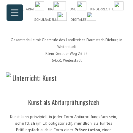
Header Menu
Skip to content
DAS SEKRETARIAT
BIG
BNE
KINDERRECHTE
SCHULRADELN
DIGITALES
Gesamtschule mit Oberstufe des Landkreises Darmstadt-Dieburg in
Weiterstadt
Klein-Gerauer Weg 23-25
64331 Weiterstadt
Unterricht: Kunst
Kunst als Abiturprüfungsfach
Kunst kann prinzipiell in jeder Form Abiturprüfungsfach sein,
schriftlich
(im LK obligatorisch),
mündlich
, als fünftes
Prüfungsfach auch in Form einer
Präsentation
, einer