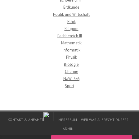
Fachbereich II
Erdkunde
Politik und Wirtschaft
Ethik
Religion
Fachbereich III
Mathematik
Informatik
Physik
Biologie
Chemie
NaWi 5/6
Sport
Footer Menu
KONTAKT & ANFAHRT
IMPRESSUM
WER WAR ALBRECHT DÜRER?
ADMIN