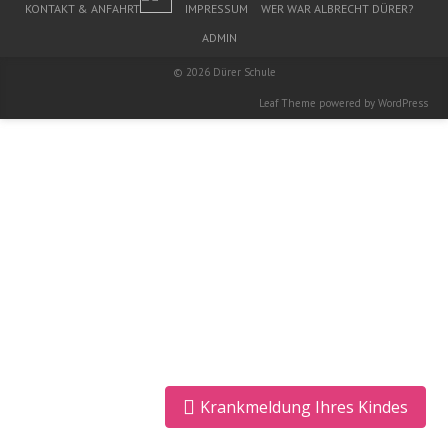
KONTAKT & ANFAHRT
IMPRESSUM
WER WAR ALBRECHT DÜRER?
ADMIN
© 2026
Dürer Schule
Leaf Theme
powered by
WordPress
Krankmeldung Ihres Kindes