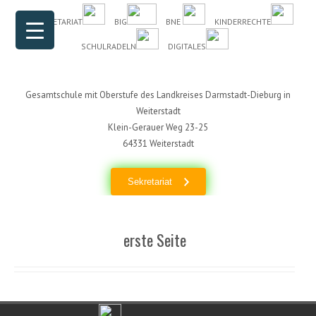
Header Menu
Skip to content
DAS SEKRETARIAT
BIG
BNE
KINDERRECHTE
SCHULRADELN
DIGITALES
Gesamtschule mit Oberstufe des Landkreises Darmstadt-Dieburg in
Weiterstadt
Klein-Gerauer Weg 23-25
64331 Weiterstadt
Sekretariat
erste Seite
Footer Menu