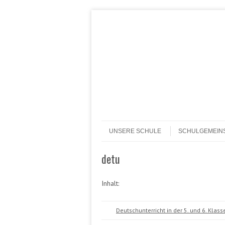
Header Menu
Skip to content
Skip to content
Menü
UNSERE SCHULE
SCHULGEMEIN
detu
Inhalt:
Deutschunterricht in der 5. und 6. Klass