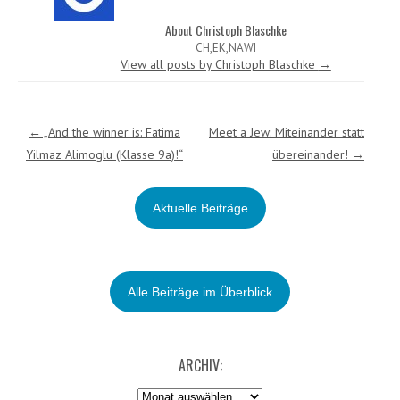
About Christoph Blaschke
CH,EK,NAWI
View all posts by Christoph Blaschke
→
Post navigation
←
„And the winner is: Fatima
Meet a Jew: Miteinander statt
Yilmaz Alimoglu (Klasse 9a)!“
übereinander!
→
Aktuelle Beiträge
Alle Beiträge im Überblick
ARCHIV:
Archiv: