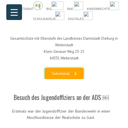
Header Menu
Skip to content
DAS SEKRETARIAT
BIG
BNE
KINDERRECHTE
SCHULRADELN
DIGITALES
Gesamtschule mit Oberstufe des Landkreises Darmstadt-Dieburg in
Weiterstadt
Klein-Gerauer Weg 23-25
64331 Weiterstadt
Sekretariat
Besuch des Jugendoffiziers an der ADS ￼
Erstmals war der Jugendoffizier der Bundeswehr in einer
Abschlussklasse der Realschule zu Gast.